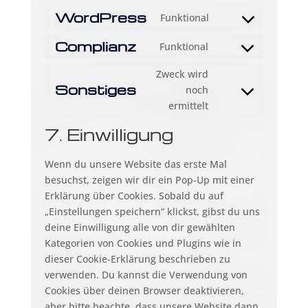
WordPress
Funktional
Consent
to
Complianz
Funktional
Consent
service
to
wordpress
Zweck wird
service
Sonstiges
noch
Consent
complianz
ermittelt
to
service
7. Einwilligung
sonstiges
Wenn du unsere Website das erste Mal
besuchst, zeigen wir dir ein Pop-Up mit einer
Erklärung über Cookies. Sobald du auf
„Einstellungen speichern“ klickst, gibst du uns
deine Einwilligung alle von dir gewählten
Kategorien von Cookies und Plugins wie in
dieser Cookie-Erklärung beschrieben zu
verwenden. Du kannst die Verwendung von
Cookies über deinen Browser deaktivieren,
aber bitte beachte, dass unsere Website dann