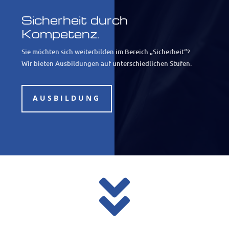
Sicherheit durch
Kompetenz.
Sie möchten sich weiterbilden im Bereich „Sicherheit“?
Wir bieten Ausbildungen auf unterschiedlichen Stufen.
AUSBILDUNG
